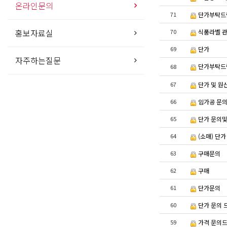
온라인문의
71
단가부탁드
홍보자료실
70
식품라벨 관
69
단가
자주하는질문
단가부탁드
68
67
단가 및 원
66
임가공 문의
65
단가 문의및
64
(소매) 단
63
구매문의
62
구매
61
단가문의
60
단가 문의 
59
가격 문의드