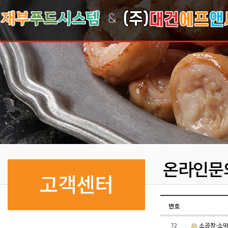
온라인문
고객센터
번호
72
소곱창·소막