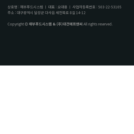
상호명 : 재부푸드시스템 ㅣ 대표 : 오대용 ㅣ 사업자등록번호 : 503-22-53105
주소 : 대구광역시 달성군 다사읍 세천북로 8길 14-12
Copyright
재부푸드시스템 & (주)대건에프앤씨
All rights reserved.