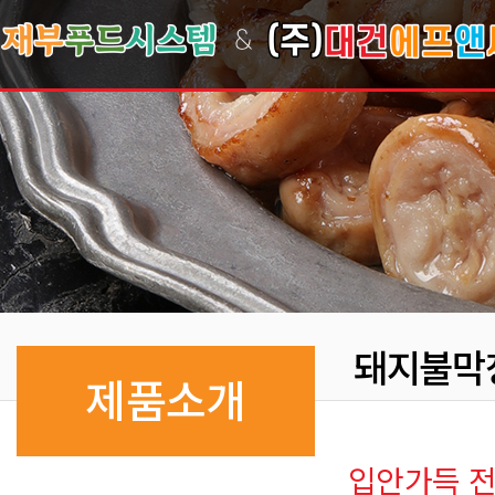
돼지불막
제품소개
입안가득 전