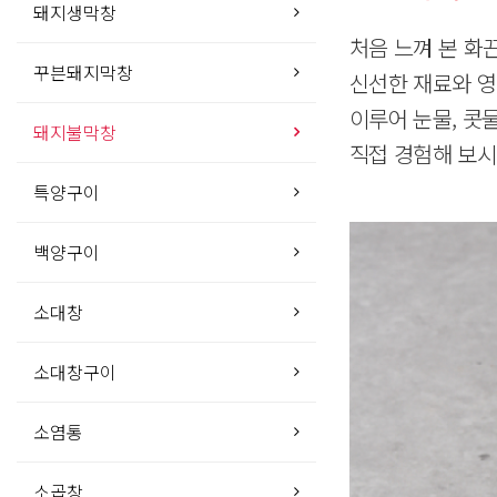
돼지생막창
처음 느껴 본 화
꾸븐돼지막창
신선한 재료와 
이루어 눈물, 콧
돼지불막창
직접 경험해 보시
특양구이
백양구이
소대창
소대창구이
소염통
소곱창