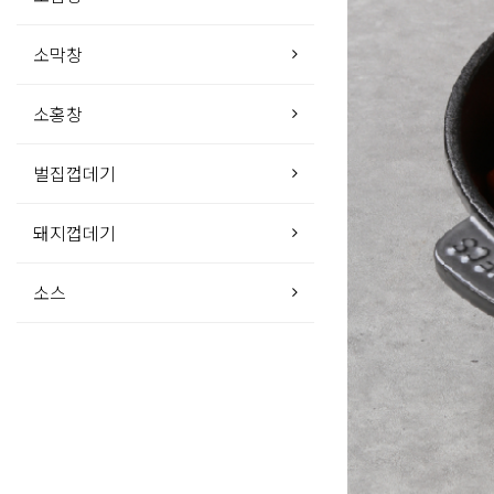
소막창
소홍창
벌집껍데기
돼지껍데기
소스